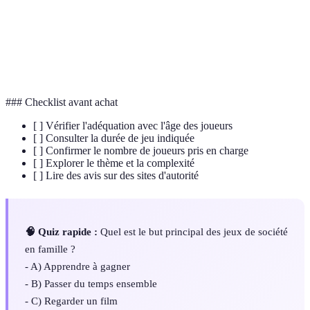
JDR (Jeu de
Genre de jeu où les joueurs incarnent des
Rôle)
personnages dans un univers narratif.
Action de travailler ensemble vers un objectif
Coopération
commun.
### Checklist avant achat
[ ] Vérifier l'adéquation avec l'âge des joueurs
[ ] Consulter la durée de jeu indiquée
[ ] Confirmer le nombre de joueurs pris en charge
[ ] Explorer le thème et la complexité
[ ] Lire des avis sur des sites d'autorité
🧠 Quiz rapide :
Quel est le but principal des jeux de société
en famille ?
- A) Apprendre à gagner
- B) Passer du temps ensemble
- C) Regarder un film