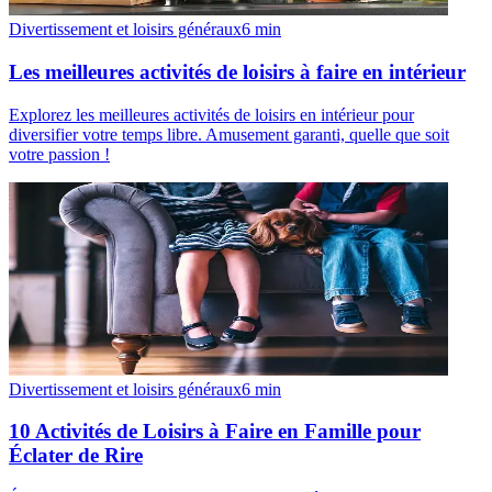
Divertissement et loisirs généraux
6
min
Les meilleures activités de loisirs à faire en intérieur
Explorez les meilleures activités de loisirs en intérieur pour
diversifier votre temps libre. Amusement garanti, quelle que soit
votre passion !
Divertissement et loisirs généraux
6
min
10 Activités de Loisirs à Faire en Famille pour
Éclater de Rire