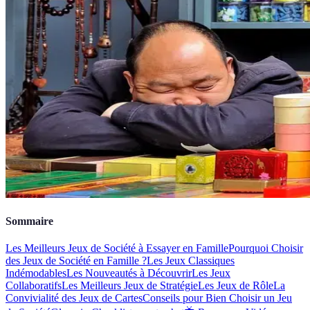
Sommaire
Les Meilleurs Jeux de Société à Essayer en Famille
Pourquoi Choisir
des Jeux de Société en Famille ?
Les Jeux Classiques
Indémodables
Les Nouveautés à Découvrir
Les Jeux
Collaboratifs
Les Meilleurs Jeux de Stratégie
Les Jeux de Rôle
La
Convivialité des Jeux de Cartes
Conseils pour Bien Choisir un Jeu