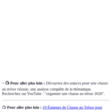
Terme
Définition
Chasse
Jeu de piste où les participants doivent résoudre des
au trésor
énigmes pour trouver un trésor.
Question ou problème à résoudre, servant d'indice
Énigme
dans une chasse au trésor.
Indications laissées pour aider les participants à
Indices
progresser dans la chasse.
>
📺 Pour aller plus loin :
Découvrez des astuces pour une chasse
au trésor réussie,
une analyse complète de la thématique.
Recherchez sur YouTube : "organiser une chasse au trésor 2026".
📺
Pour aller plus loin :
10 Énigmes de Chasse au Trésor pour