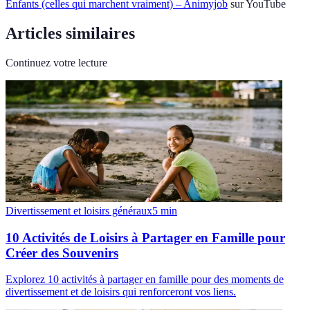
Enfants (celles qui marchent vraiment) – Animyjob
sur YouTube
Articles similaires
Continuez votre lecture
Divertissement et loisirs généraux
5
min
10 Activités de Loisirs à Partager en Famille pour
Créer des Souvenirs
Explorez 10 activités à partager en famille pour des moments de
divertissement et de loisirs qui renforceront vos liens.