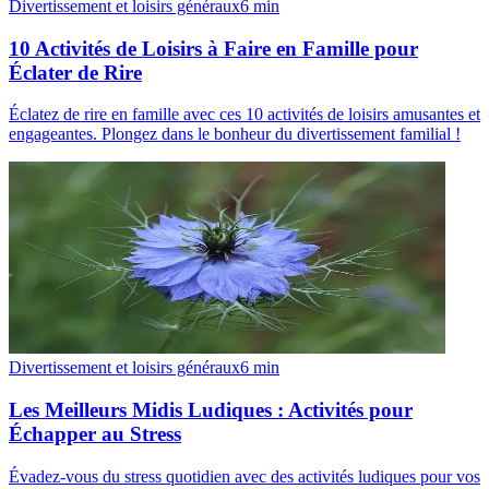
Divertissement et loisirs généraux
6
min
10 Activités de Loisirs à Faire en Famille pour
Éclater de Rire
Éclatez de rire en famille avec ces 10 activités de loisirs amusantes et
engageantes. Plongez dans le bonheur du divertissement familial !
Divertissement et loisirs généraux
6
min
Les Meilleurs Midis Ludiques : Activités pour
Échapper au Stress
Évadez-vous du stress quotidien avec des activités ludiques pour vos