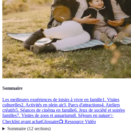
Sommaire
Les meilleures expériences de loisirs à vivre en famille
1. Visites
culturelles
2. Activités en plein air
3. Parcs d'attractions
4. Ateliers
créatifs
5. Séances de cinéma en famille
6. Jeux de société et soirées
familles
7. Visites de zoos et aquariums
8. Séjours en nature
✨
Checklist avant achat
Glossaire
📺 Ressource Vidéo
Sommaire
(
12
sections
)