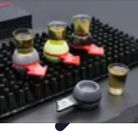
Divertissement Total
Jeux
Musique
Jeux vidéo
Soirées
Divertissement et loisirs généraux
Divertissement Total