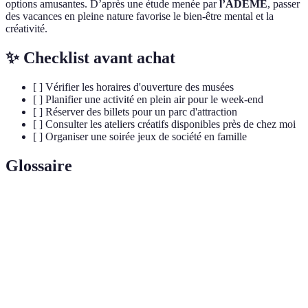
options amusantes. D’après une étude menée par
l’ADEME
, passer
des vacances en pleine nature favorise le bien-être mental et la
créativité.
✨ Checklist avant achat
[ ] Vérifier les horaires d'ouverture des musées
[ ] Planifier une activité en plein air pour le week-end
[ ] Réserver des billets pour un parc d'attraction
[ ] Consulter les ateliers créatifs disponibles près de chez moi
[ ] Organiser une soirée jeux de société en famille
Glossaire
Terme
Définition
Visite
Exploration de musées, expositions ou monuments
culturelle
éducatifs et ludiques.
Atelier
Session interactive où les participants créent des
créatif
œuvres d’art ou de cuisine.