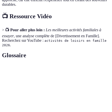
durables.
📺 Ressource Vidéo
>
📺 Pour aller plus loin :
Les meilleures activités familiales à
essayer
, une analyse complète de [Divertissement en Famille].
Recherchez sur YouTube :
activités de loisirs en famille
.
2026
Glossaire
Terme
Définition
Activités pratiquées pour le plaisir et la détente, en
Loisirs
dehors des obligations quotidiennes.
Escape
Jeu d'évasion réel où les participants résolvent des
Game
énigmes pour sortir d'une pièce.