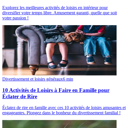
Explorez les meilleures activités de loisirs en intérieur pour
diversifier votre temps libre. Amusement garanti, quelle que soit
votre passion !
Divertissement et loisirs généraux
6
min
10 Activités de Loisirs à Faire en Famille pour
Éclater de Rire
Éclatez de rire en famille avec ces 10 activités de loisirs amusantes et
engageantes. Plongez dans le bonheur du divertissement familial !