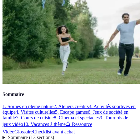
Sommaire
1. Sorties en pleine nature
2. Ateliers créatifs
3. Activités sportives en
équipe
4. Visites culturelles
5. Escape games
6. Jeux de société en
famille
7. Cours de cuisine
8. Cinéma et spectacles
9. Tournois de
jeux vidéo
10. Vacances à thème
📺 Ressource
Vidéo
Glossaire
Checklist avant achat
Sommaire
(
13
sections
)