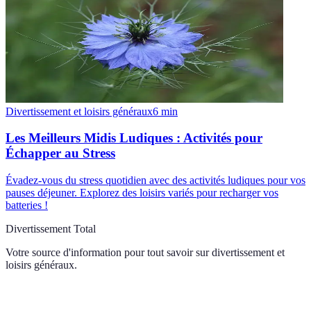
Divertissement et loisirs généraux
6
min
Les Meilleurs Midis Ludiques : Activités pour
Échapper au Stress
Évadez-vous du stress quotidien avec des activités ludiques pour vos
pauses déjeuner. Explorez des loisirs variés pour recharger vos
batteries !
Divertissement Total
Votre source d'information pour tout savoir sur
divertissement et
loisirs généraux
.