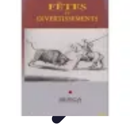
Divertissement Total
Jeux
Musique
Jeux vidéo
Soirées
Divertissement et loisirs généraux
Divertissement Total