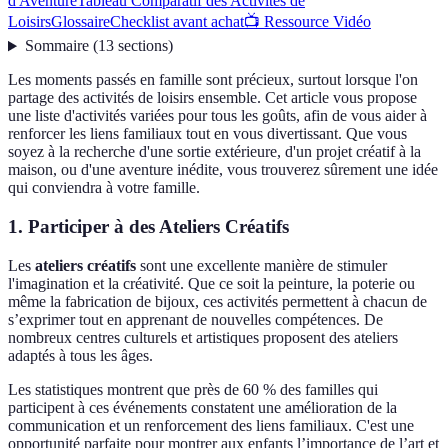
d'Aventure
Tableau Comparatif des Activités de
Loisirs
Glossaire
Checklist avant achat
📺 Ressource Vidéo
Sommaire
(
13
sections
)
Les moments passés en famille sont précieux, surtout lorsque l'on
partage des activités de loisirs ensemble. Cet article vous propose
une liste d'activités variées pour tous les goûts, afin de vous aider à
renforcer les liens familiaux tout en vous divertissant. Que vous
soyez à la recherche d'une sortie extérieure, d'un projet créatif à la
maison, ou d'une aventure inédite, vous trouverez sûrement une idée
qui conviendra à votre famille.
1. Participer à des Ateliers Créatifs
Les
ateliers créatifs
sont une excellente manière de stimuler
l'imagination et la créativité. Que ce soit la peinture, la poterie ou
même la fabrication de bijoux, ces activités permettent à chacun de
s’exprimer tout en apprenant de nouvelles compétences. De
nombreux centres culturels et artistiques proposent des ateliers
adaptés à tous les âges.
Les statistiques montrent que près de 60 % des familles qui
participent à ces événements constatent une amélioration de la
communication et un renforcement des liens familiaux. C'est une
opportunité parfaite pour montrer aux enfants l’importance de l’art et