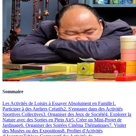
Sommaire
Les Activités de Loisirs à Essayer Absolument en Famille
1.
Participer à des Ateliers Créatifs
2. S'engager dans des Activités
Sportives Collectives
3. Organiser des Jeux de Société
4. Explorer la
Nature avec des Sorties en Plein Air
5. Créer un Mini-Projet de
Jardinage
6. Organiser des Soirées Cinéma Thématiques
7. Visiter
des Musées ou des Expositions
8. Profiter d'Activités