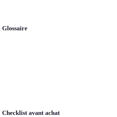
Activités
Confiance en
Moyen à
Annuel
Aventure
soi, Fun
Élevé
Glossaire
Terme
Définition
Atelier
Activité artistique guidée où les participants
Créatif
apprennent une technique spécifique.
Sport
Activité sportive pratiquée en équipe, favorisant la
Collectif
camaraderie et l'esprit d'équipe.
Marche en plein air sur des sentiers naturels,
Randonnée
favorisant le bien-être physique.
Checklist avant achat