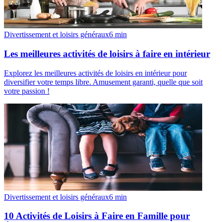
Divertissement et loisirs généraux
6
min
Les meilleures activités de loisirs à faire en intérieur
Explorez les meilleures activités de loisirs en intérieur pour
diversifier votre temps libre. Amusement garanti, quelle que soit
votre passion !
Divertissement et loisirs généraux
6
min
10 Activités de Loisirs à Faire en Famille pour