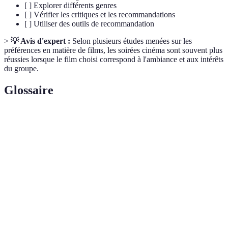
[ ] Explorer différents genres
[ ] Vérifier les critiques et les recommandations
[ ] Utiliser des outils de recommandation
>
💡 Avis d'expert :
Selon plusieurs études menées sur les
préférences en matière de films, les soirées cinéma sont souvent plus
réussies lorsque le film choisi correspond à l'ambiance et aux intérêts
du groupe.
Glossaire
Terme
Définition
Genre
Catégorie d'un film définie par son contenu
cinématographique
et son style.
Évaluation subjective d'un film, souvent
Critique de film
partagée par des professionnels ou des
passionnés.
Ambiance
Atmosphère et sentiment dégagés par un