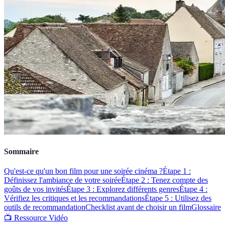
Sommaire
Qu'est-ce qu'un bon film pour une soirée cinéma ?
Étape 1 :
Définissez l'ambiance de votre soirée
Étape 2 : Tenez compte des
goûts de vos invités
Étape 3 : Explorez différents genres
Étape 4 :
Vérifiez les critiques et les recommandations
Étape 5 : Utilisez des
outils de recommandation
Checklist avant de choisir un film
Glossaire
📺 Ressource Vidéo