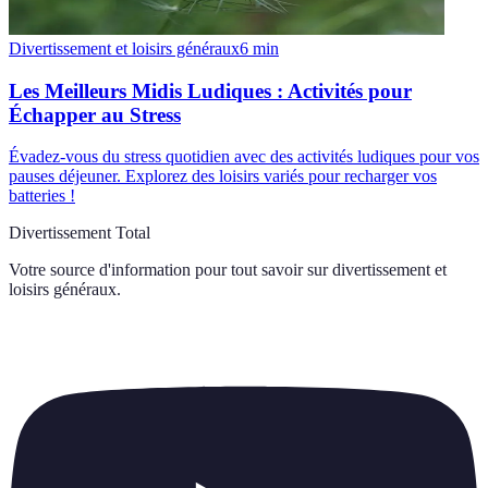
Divertissement et loisirs généraux
6
min
Les Meilleurs Midis Ludiques : Activités pour
Échapper au Stress
Évadez-vous du stress quotidien avec des activités ludiques pour vos
pauses déjeuner. Explorez des loisirs variés pour recharger vos
batteries !
Divertissement Total
Votre source d'information pour tout savoir sur
divertissement et
loisirs généraux
.