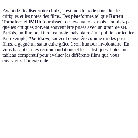
Avant de finaliser votre choix, il est judicieux de consulter les
critiques et les notes des films. Des plateformes tel que
Rotten
Tomatoes
et
IMDb
fournissent des évaluations, mais n'oubliez pas
que les critiques doivent souvent être prises avec un grain de sel.
Parfois, un film peut être mal noté mais plaire à un public particulier.
Par exemple,
The Room
, souvent considéré comme un des pires
films, a gagné un statut culte grâce à son humour involontaire. En
vous basant sur les recommandations et les statistiques, faites un
tableau comparatif pour évaluer les différents films que vous
envisagez. Par exemple :
Film
Note Rotten Tomatoes
Genre
Durée
Film A
85 %
Comédie
120 min
Film B
70 %
Drame
150 min
Film C
90 %
Action
130 min
Film D
65 %
Documentaire
90 min