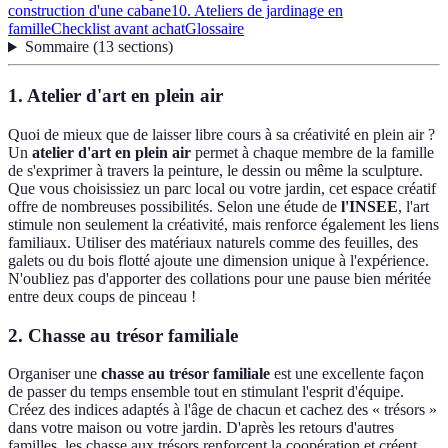
construction d'une cabane
10. Ateliers de jardinage en
famille
Checklist avant achat
Glossaire
Sommaire
(
13
sections
)
1. Atelier d'art en plein air
Quoi de mieux que de laisser libre cours à sa créativité en plein air ?
Un
atelier d'art en plein air
permet à chaque membre de la famille
de s'exprimer à travers la peinture, le dessin ou même la sculpture.
Que vous choisissiez un parc local ou votre jardin, cet espace créatif
offre de nombreuses possibilités. Selon une étude de
l'INSEE
, l'art
stimule non seulement la créativité, mais renforce également les liens
familiaux. Utiliser des matériaux naturels comme des feuilles, des
galets ou du bois flotté ajoute une dimension unique à l'expérience.
N'oubliez pas d'apporter des collations pour une pause bien méritée
entre deux coups de pinceau !
2. Chasse au trésor familiale
Organiser une
chasse au trésor familiale
est une excellente façon
de passer du temps ensemble tout en stimulant l'esprit d'équipe.
Créez des indices adaptés à l'âge de chacun et cachez des « trésors »
dans votre maison ou votre jardin. D'après les retours d'autres
familles, les chasse aux trésors renforcent la coopération et créent