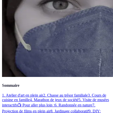
Sommaire
1. Atelier d'art en plein air
2. Chasse au trésor familiale
3. Cours de
cuisine en famille
4. Marathon de jeux de société
5. Visite de musées
interactifs
📺 Pour aller plus loin :
6. Randonnée en nature
7.
Projection de films en plein air
8. Jardinage collaboratif
9. DIY: