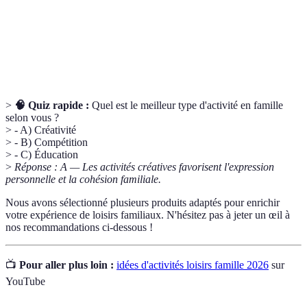
positive
compétences émotionnelles.
Dynamique
Relations et interactions entre les membres d'une
familiale
famille.
>
🧠 Quiz rapide :
Quel est le meilleur type d'activité en famille
selon vous ?
> - A) Créativité
> - B) Compétition
> - C) Éducation
>
Réponse : A — Les activités créatives favorisent l'expression
personnelle et la cohésion familiale.
Nous avons sélectionné plusieurs produits adaptés pour enrichir
votre expérience de loisirs familiaux. N'hésitez pas à jeter un œil à
nos recommandations ci-dessous !
📺
Pour aller plus loin :
idées d'activités loisirs famille 2026
sur
YouTube