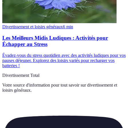
Divertissement et loisirs généraux
6
min
Les Meilleurs Midis Ludiques : Activités pour
Échapper au Stress
Évadez-vous du stress quotidien avec des activités ludiques pour vos
pauses déjeuner. Explorez des loisirs variés pour recharger vos
batteries !
Divertissement Total
Votre source d'information pour tout savoir sur
divertissement et
loisirs généraux
.